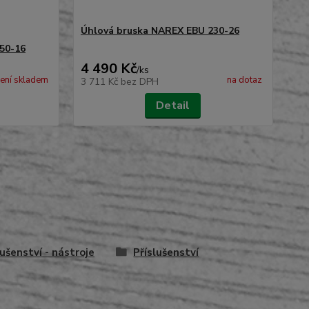
Úhlová bruska NAREX EBU 230-26
Úh
50-16
4 490 Kč
2 
/
ks
ení skladem
na dotaz
3 711 Kč
bez DPH
1 
Detail
lušenství - nástroje
Příslušenství