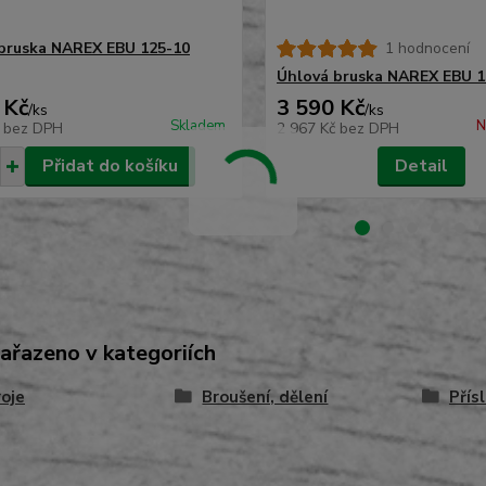
bruska NAREX EBU 125-10
1 hodnocení
Úhlová bruska NAREX EBU 1
 Kč
3 590 Kč
/
ks
/
ks
Skladem
N
č
bez DPH
2 967 Kč
bez DPH
Přidat do košíku
Detail
zařazeno v kategoriích
oje
Broušení, dělení
Přís