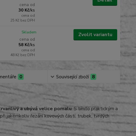
Detail
cena od
30 Kč
/
ks
cena od
25 Kč
bez DPH
Skladem
Zvolit variantu
cena od
58 Kč
/
ks
cena od
48 Kč
bez DPH
mentáře
0
Související zboží
8
trvanlivý a ubývá velice pomalu
. S tímto praktickým a
ři jakémkoliv řezání kovových částí, trubek, tvrdých