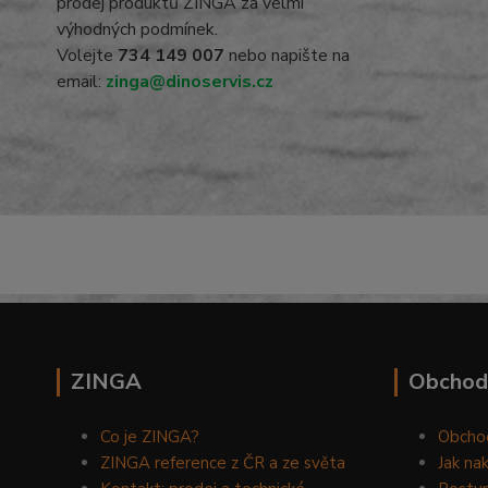
prodej produktů ZINGA za velmi
výhodných podmínek.
Volejte
734 149 007
nebo napište na
email:
zinga@dinoservis.cz
ZINGA
Obchod
Co je ZINGA?
Obcho
ZINGA reference z ČR a ze světa
Jak na