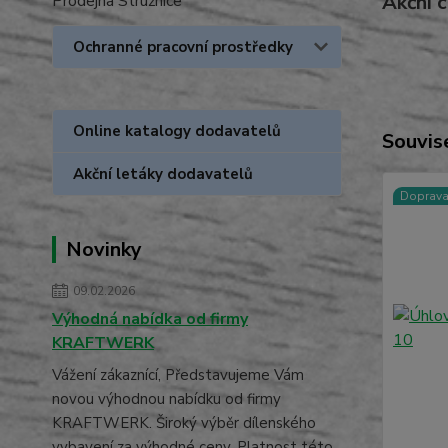
Akční 
Prodejna Stružnice
Ochranné pracovní prostředky
Online katalogy dodavatelů
Souvise
Akční letáky dodavatelů
Doprav
Novinky
09.02.2026
Výhodná nabídka od firmy
KRAFTWERK
Vážení zákaznící, Představujeme Vám
novou výhodnou nabídku od firmy
KRAFTWERK. Široký výběr dílenského
vybavení za výhodné ceny. Platnost této