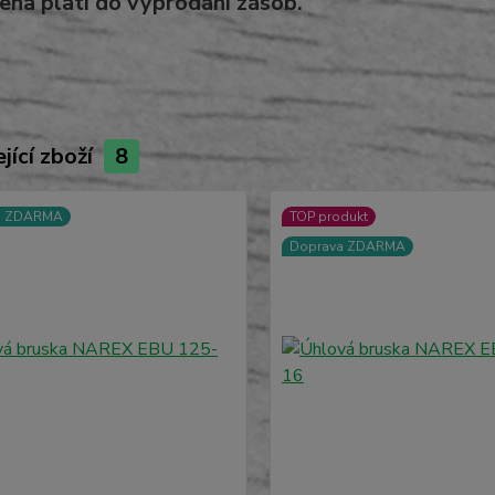
cena platí do vyprodání zásob.
jící zboží
8
a ZDARMA
TOP produkt
Doprava ZDARMA