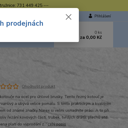
tružnice: 731 449 425 ---
Přihlášení
ch prodejnách
 si rady? Zavolejte.
0
ks
449 423
za
0,00 Kč
od. - 16.00 hod.
Ohodnotit produkt
kotouče na ocel pro úhlové brusky. Tento řezný kotouč je
rvanlivý a ubývá velice pomalu. S tímto praktickým a kvalitním
jem od známé značky Narex si velmi usnadníte práci. A to při
liv řezání kovových částí, trubek, tvrdých drátů, plechů atd.
ena platí do vyprodání z...
celý popis