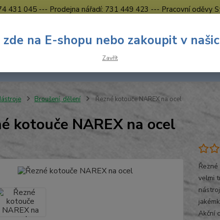
774 431 045 --- Prodejna nářadí: 731 449 423 --- Pracovní oděvy S
Obchodní podmínky
Kontakty Česká Lípa
 zde na E-shopu nebo zakoupit v naši
Nevíte
Hledat
Zavřít
731 
8.00 h
ástroje
Broušení, dělení
Řezné kotouče NAREX na ocel
é kotouče NAREX na ocel
Řezné 
velmi t
nástro
jakémko
Akční c