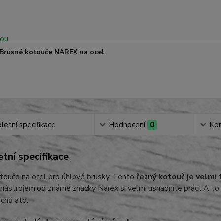
Brusné kotouče NAREX na ocel
etní specifikace
Hodnocení
0
Ko
tní specifikace
touče na ocel pro úhlové brusky. Tento
řezný kotouč je velmi 
 nástrojem od známé značky Narex si velmi usnadníte práci. A to p
echů atd.