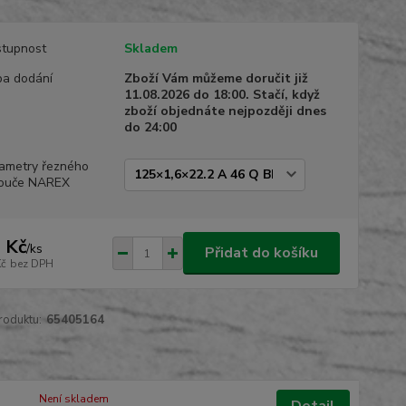
tupnost
Skladem
a dodání
Zboží Vám můžeme doručit již
11.08.2026 do 18:00. Stačí, když
zboží objednáte nejpozději dnes
do 24:00
ametry řezného
touče NAREX
 Kč
/
ks
Přidat do košíku
Kč
bez DPH
roduktu:
65405164
Není skladem