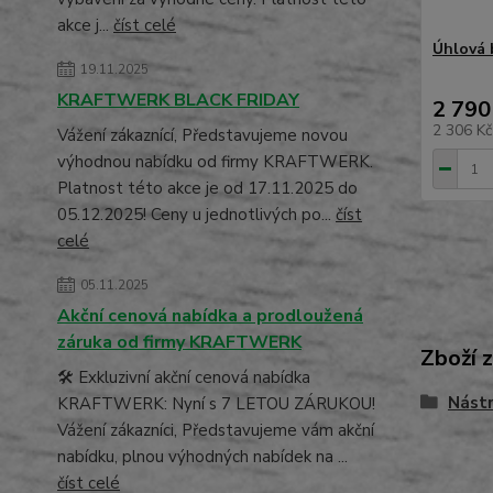
akce j...
číst celé
Úhlová 
19.11.2025
KRAFTWERK BLACK FRIDAY
2 790
2 306 K
Vážení zákaznící, Představujeme novou
výhodnou nabídku od firmy KRAFTWERK.
Platnost této akce je od 17.11.2025 do
05.12.2025! Ceny u jednotlivých po...
číst
celé
05.11.2025
Akční cenová nabídka a prodloužená
záruka od firmy KRAFTWERK
Zboží 
🛠️ Exkluzivní akční cenová nabídka
Nástr
KRAFTWERK: Nyní s 7 LETOU ZÁRUKOU!
Vážení zákazníci, Představujeme vám akční
nabídku, plnou výhodných nabídek na ...
číst celé