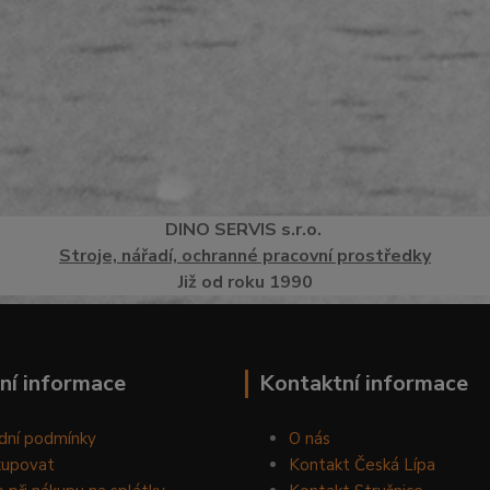
DINO
SERVI
S
s.r.o.
Stroje, nářadí, ochranné pracovní prostředky
Již od roku 1990
ní informace
Kontaktní informace
dní podmínky
O nás
kupovat
Kontakt Česká Lípa