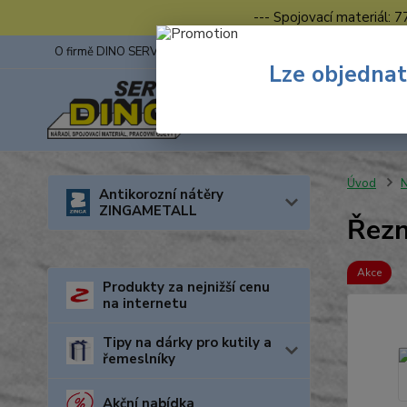
--- Spojovací materiál: 
O firmě DINO SERVIS s.r.o.
ZINGA
Fotogalerie z výstav
Lze objednat
Úvod
N
Antikorozní nátěry
ZINGAMETALL
Řezn
Akce
Produkty za nejnižší cenu
na internetu
Tipy na dárky pro kutily a
řemeslníky
Akční nabídka