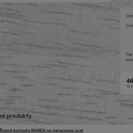
Dos
Dob
Par
ko
46
38 
Číslo p
é produkty
Řezné kotouče NAREX na nerezovou ocel