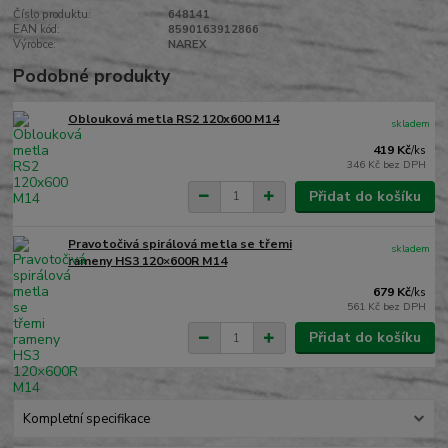
Číslo produktu:
648141
EAN kód:
8590163912866
Výrobce:
NAREX
Podobné produkty
Oblouková metla RS2 120x600 M14
skladem
419 Kč
/
ks
346 Kč
bez DPH
Přidat do košíku
Pravotočivá spirálová metla se třemi
skladem
rameny HS3 120×600R M14
679 Kč
/
ks
561 Kč
bez DPH
Přidat do košíku
Kompletní specifikace