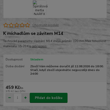
Ohodnotit produkt
K míchadlům se závitem M14
Technické parametry: Upínání: M14 Vnější průměr: 120 mm Max. hmotnost
materiálu: 15-20 Kg
celý popis
Dostupnost
Skladem
Doba dodání
Zboží Vám můžeme doručit již 12.08.2026 do 18:00.
Stačí, když zboží objednáte nejpozději dnes do
24:00
459 Kč
/
ks
379 Kč
bez DPH
Přidat do košíku