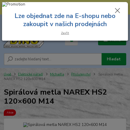
--- Spojovací materiál: 774 431 045 --- Prodejna nářadí: 731 449 423 --
- Pracovní oděvy Stružnice: 731 449 425 ---
Lze objednat zde na E-shopu nebo
0
ks
731 449 423
zakoupit v našich prodejnách
za
0,00 Kč
8.00 hod. - 16.00 hod.
Zavřít
Menu
Hledat
Úvod
Elektrické nářadí
Míchadla
Příslušenství
Spirálová metla
NAREX HS2 120×600 M14
Spirálová metla NAREX HS2
120×600 M14
Akce