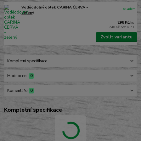
Voděodolný oblek CARINA ČERVA -
skladem
zelený
298 Kč
/
ks
246 Kč
bez DPH
Zvolit variantu
Kompletní specifikace
Hodnocení
0
Komentáře
0
Kompletní specifikace