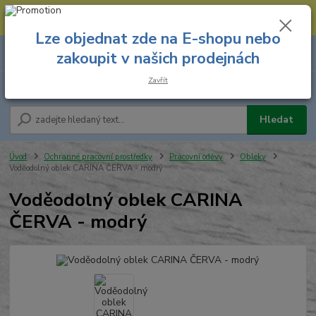
--- Spojovací materiál: 774 431 045 --- Prodejna nářadí: 731 449 423 --
- Pracovní oděvy Stružnice: 731 449 425 ---
Lze objednat zde na E-shopu nebo
0
ks
731 449 423
zakoupit v našich prodejnách
za
0,00 Kč
8.00 hod. - 16.00 hod.
Zavřít
Menu
Hledat
Úvod
Ochranné pracovní prostředky
Pracovní oděvy
Obleky
Voděodolný oblek CARINA ČERVA - modrý
Voděodolný oblek CARINA
ČERVA - modrý