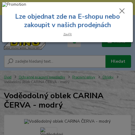
--- Spojovací materiál: 774 431 045 --- Prodejna nářadí: 731 449 423 --
- Pracovní oděvy Stružnice: 731 449 425 ---
Lze objednat zde na E-shopu nebo
0
ks
731 449 423
zakoupit v našich prodejnách
za
0,00 Kč
8.00 hod. - 16.00 hod.
Zavřít
Menu
Hledat
Úvod
Ochranné pracovní prostředky
Pracovní oděvy
Obleky
Voděodolný oblek CARINA ČERVA - modrý
Voděodolný oblek CARINA
ČERVA - modrý