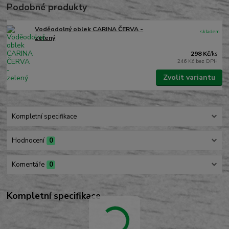
Podobné produkty
Voděodolný oblek CARINA ČERVA -
skladem
zelený
298 Kč
/
ks
246 Kč
bez DPH
Zvolit variantu
Kompletní specifikace
Hodnocení
0
Komentáře
0
Kompletní specifikace