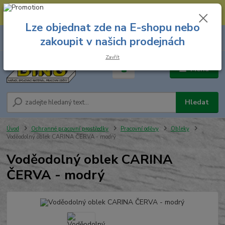
--- Spojovací materiál: 774 431 045 --- Prodejna nářadí: 731 449 423 --
- Pracovní oděvy Stružnice: 731 449 425 ---
Lze objednat zde na E-shopu nebo
0
ks
731 449 423
zakoupit v našich prodejnách
za
0,00 Kč
8.00 hod. - 16.00 hod.
Zavřít
Menu
Hledat
Úvod
Ochranné pracovní prostředky
Pracovní oděvy
Obleky
Voděodolný oblek CARINA ČERVA - modrý
Voděodolný oblek CARINA
ČERVA - modrý