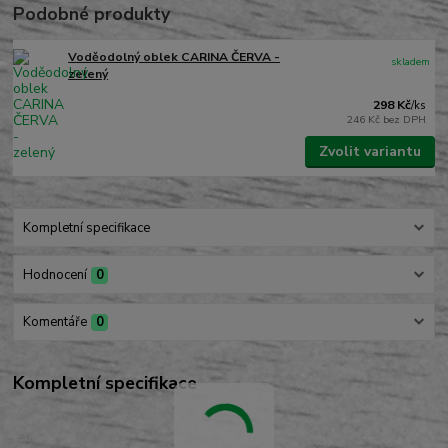
Podobné produkty
Voděodolný oblek CARINA ČERVA -
skladem
zelený
298 Kč
/
ks
246 Kč
bez DPH
Zvolit variantu
Kompletní specifikace
Hodnocení
0
Komentáře
0
Kompletní specifikace