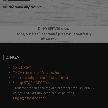
Náhradní díly NAREX
DINO
SERVI
S
s.r.o.
Stroje, nářadí, ochranné pracovní prostředky
Již od roku 1990
ZINGA
Co je ZINGA?
ZINGA reference z ČR a ze světa
Kontakt: prodej a technické poradenství
E-shop STOP-KOROZI.cz
Hledáme prodejce pro regionální prodej produktů ZINGA.
Volejte
734 149 007
nebo napište na email:
zinga@dinoservis.cz