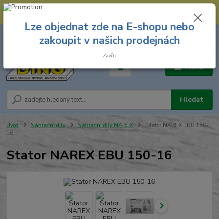
--- Spojovací materiál: 774 431 045 --- Prodejna nářadí: 731 449 423 --
- Pracovní oděvy Stružnice: 731 449 425 ---
Lze objednat zde na E-shopu nebo
0
ks
731 449 423
zakoupit v našich prodejnách
za
0,00 Kč
8.00 hod. - 16.00 hod.
Zavřít
Menu
Hledat
Úvod
Náhradní díly
Náhradní díly NAREX
Stator NAREX EBU 150-
16
Stator NAREX EBU 150-16