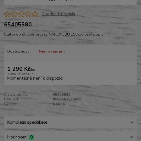
Ohodnotit produkt
65405580
Stator do úhlové brusky NAREX EBU 150-16
celý popis
Dostupnost
Není skladem
1 290 Kč
/
ks
1 066 Kč
bez DPH
Momentálně není k dispozici
Číslo produktu:
65405580
EAN kód:
8590163873426
Výrobce:
NAREX
Kompletní specifikace
Hodnocení
0