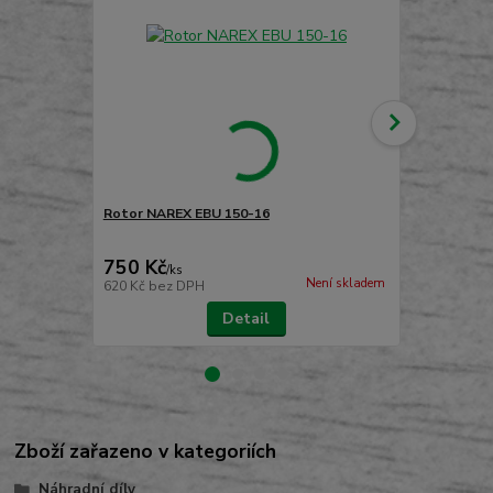
Rotor NAREX EBU 150-16
Uhlíky do ú
750 Kč
248 Kč
/
ks
/
pá
Není skladem
620 Kč
bez DPH
205 Kč
bez 
Detail
Zboží zařazeno v kategoriích
Náhradní díly