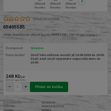
Ohodnotit produkt
65405585
Uhlíky (kartáče) do úhlové brusky NAREX EBU 150-16
celý popis
Dostupnost
Skladem
Doba dodání
Zboží Vám můžeme doručit již 10.08.2026 do 18:00.
Stačí, když zboží objednáte nejpozději dnes do
15:00
248 Kč
/
pár
205 Kč
bez DPH
Přidat do košíku
Číslo produktu:
65405585
EAN kód:
8590163873471
Výrobce:
NAREX