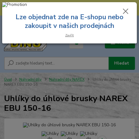
--- Spojovací materiál: 774 431 045 --- Prodejna nářadí: 731 449 423 --
- Pracovní oděvy Stružnice: 731 449 425 ---
Lze objednat zde na E-shopu nebo
0
ks
731 449 423
zakoupit v našich prodejnách
za
0,00 Kč
8.00 hod. - 16.00 hod.
Zavřít
Menu
Hledat
Úvod
Náhradní díly
Náhradní díly NAREX
Uhlíky do úhlové brusky
NAREX EBU 150-16
Uhlíky do úhlové brusky NAREX
EBU 150-16