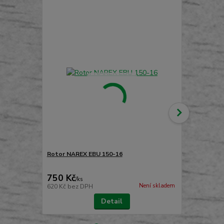
Rotor NAREX EBU 150-16
Stator NAR
750 Kč
1 290 Kč
/
ks
Není skladem
620 Kč
bez DPH
1 066 Kč
bez
Detail