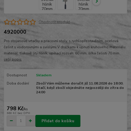
Ohodnotit produkt
4920000
Pro stojanové vrtačky a pracovní stoly, s rychlopřestavěním, ocelová
čelist s vodorovnými a svislými V drážkami k upnutí kruhového materiálu,
materiál: tlakově litý hliník, upínací rozsah: 60 mm, šířka čelisti 70 mm.
celý popis
Dostupnost
Skladem
Doba dodání
Zboží Vám můžeme doručit již 11.08.2026 do 18:00.
Stačí, když zboží objednáte nejpozději do zítra do
24:00
798 Kč
/
ks
660 Kč
bez DPH
Přidat do košíku