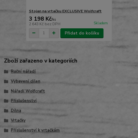
Stojan na vrtačku EXCLUSIVE Wolfcraft
3 198 Kč
/
ks
Skladem
2 643 Kč
bez DPH
Přidat do košíku
Zboží zařazeno v kategoriích
Ruční nářadí
Vybavení dílen
Nářadí Wolfcraft
Příslušenství
Dílna
Vrtačky
Příslušenství k vrtačkám