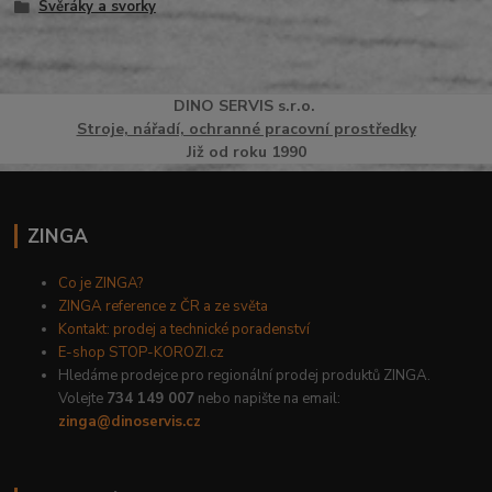
Svěráky a svorky
DINO
SERVI
S
s.r.o.
Stroje, nářadí, ochranné pracovní prostředky
Již od roku 1990
ZINGA
Co je ZINGA?
ZINGA reference z ČR a ze světa
Kontakt: prodej a technické poradenství
E-shop STOP-KOROZI.cz
Hledáme prodejce pro regionální prodej produktů ZINGA.
Volejte
734 149 007
nebo napište na email:
zinga@dinoservis.cz