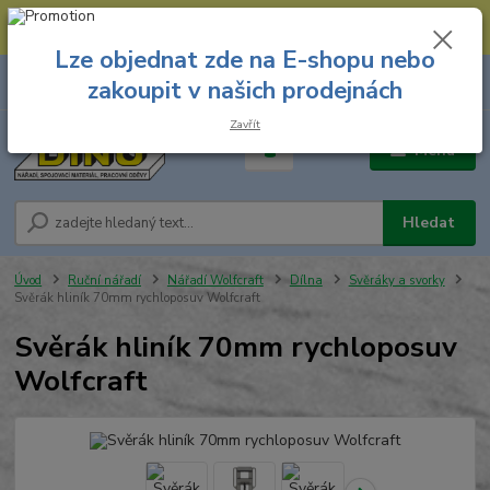
--- Spojovací materiál: 774 431 045 --- Prodejna nářadí: 731 449 423 --
- Pracovní oděvy Stružnice: 731 449 425 ---
Lze objednat zde na E-shopu nebo
0
ks
731 449 423
zakoupit v našich prodejnách
za
0,00 Kč
8.00 hod. - 16.00 hod.
Zavřít
Menu
Hledat
Úvod
Ruční nářadí
Nářadí Wolfcraft
Dílna
Svěráky a svorky
Svěrák hliník 70mm rychloposuv Wolfcraft
Svěrák hliník 70mm rychloposuv
Wolfcraft