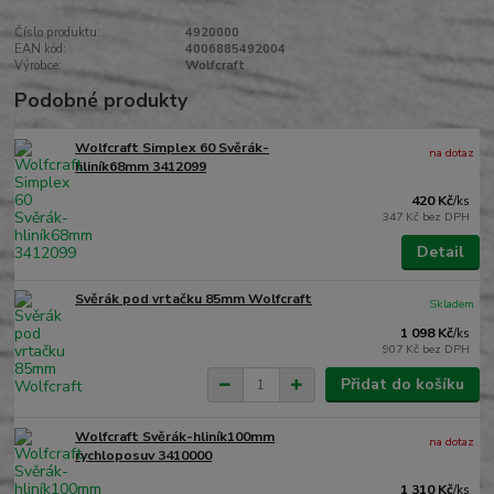
Číslo produktu:
4920000
EAN kód:
4006885492004
Výrobce:
Wolfcraft
Podobné produkty
Wolfcraft Simplex 60 Svěrák-
na dotaz
hliník68mm 3412099
420 Kč
/
ks
347 Kč
bez DPH
Detail
Svěrák pod vrtačku 85mm Wolfcraft
Skladem
1 098 Kč
/
ks
907 Kč
bez DPH
Přidat do košíku
Wolfcraft Svěrák-hliník100mm
na dotaz
rychloposuv 3410000
1 310 Kč
/
ks