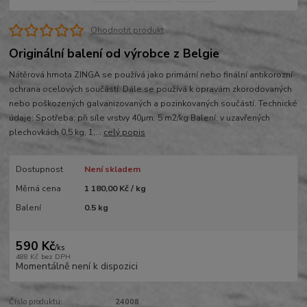
Ohodnotit produkt
Originální balení od výrobce z Belgie
Nátěrová hmota ZINGA se používá jako primární nebo finální antikorozní
ochrana ocelových součástí. Dále se používá k opravám zkorodovaných
nebo poškozených galvanizovaných a pozinkovaných součástí. Technické
údaje: Spotřeba: při síle vrstvy 40µm: 5 m2/kg Balení: v uzavřených
plechovkách 0,5 kg, 1,...
celý popis
Dostupnost
Není skladem
Měrná cena
1 180,00 Kč / kg
Balení
0.5 kg
590 Kč
/
ks
488 Kč
bez DPH
Momentálně není k dispozici
Číslo produktu:
24008