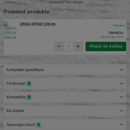
Výrobce:
ZINGAMETALL Belgie
Podobné produkty
ZINGA SPRAY 500 ml
Skladem
730 Kč
/
ks
603 Kč
bez DPH
Přidat do košíku
Kompletní specifikace
Hodnocení
0
Komentáře
0
Ke stažení
Související zboží
3