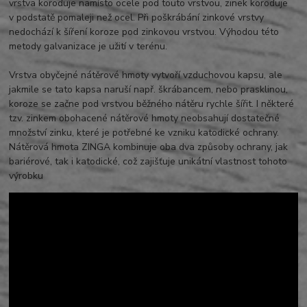
vrstva koroduje namísto ocele pod touto vrstvou, zinek koroduje
v podstatě pomaleji než ocel. Při poškrábání zinkové vrstvy
nedochází k šíření koroze pod zinkovou vrstvou. Výhodou této
metody galvanizace je užití v terénu.
Vrstva obyčejné nátěrové hmoty vytvoří vzduchovou kapsu, ale
jakmile se tato kapsa naruší např. škrábancem, nebo prasklinou,
koroze se začne pod vrstvou běžného nátěru rychle šířit. I některé
tzv. zinkem obohacené nátěrové hmoty neobsahují dostatečné
množství zinku, které je potřebné ke vzniku katodické ochrany.
Nátěrová hmota ZINGA kombinuje oba dva způsoby ochrany, jak
bariérové, tak i katodické, což zajišťuje unikátní vlastnost tohoto
výrobku