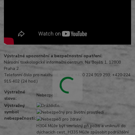
Výstražné upozornění a bezpečnostní opatření:
Národní toxikologické informační centrum, Na Bojišti 1, 12808
Praha 2
Telefonní číslo pro naléhavé situace +420 224 919 293; +420 224
915 402 (24 hod.)
Výstražné
Nebezpečí!
slovo:
, ,
Výstražný
symbol
nebezpečnosti:
H304 Může být smrtelný při požití a vniknutí do
dýchacích cest., H335 Může způsobit podráždění