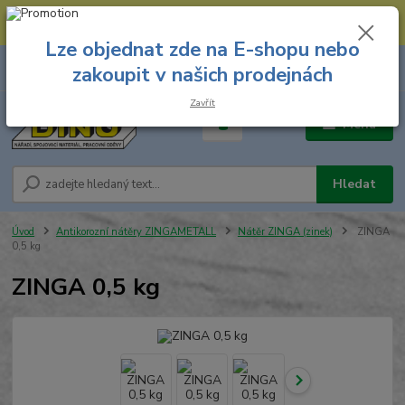
--- Spojovací materiál: 774 431 045 --- Prodejna nářadí: 731 449 423 --
- Pracovní oděvy Stružnice: 731 449 425 ---
Lze objednat zde na E-shopu nebo
0
ks
731 449 423
zakoupit v našich prodejnách
za
0,00 Kč
8.00 hod. - 16.00 hod.
Zavřít
Menu
Hledat
Úvod
Antikorozní nátěry ZINGAMETALL
Nátěr ZINGA (zinek)
ZINGA
0,5 kg
ZINGA 0,5 kg