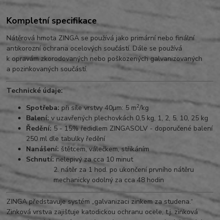
Kompletní specifikace
Nátěrová hmota ZINGA se používá jako primární nebo finální
antikorozní ochrana ocelových součástí. Dále se používá
k opravám zkorodovaných nebo poškozených galvanizovaných
a pozinkovaných součástí.
Technické údaje:
2
Spotřeba:
při síle vrstvy 40µm: 5 m
/kg
Balení:
v uzavřených plechovkách 0,5 kg, 1, 2, 5, 10, 25 kg
Ředění:
5 - 15% ředidlem ZINGASOLV - doporučené balení
250 ml dle tabulky ředění
Nanášení:
štětcem, válečkem, stříkáním
Schnutí:
nelepivý za cca 10 minut
2. nátěr za 1 hod. po ukončení prvního nátěru
mechanicky odolný za cca 48 hodin
ZINGA představuje systém „galvanizaci zinkem za studena.“
Zinková vrstva zajišťuje katodickou ochranu ocele, t.j. zinková