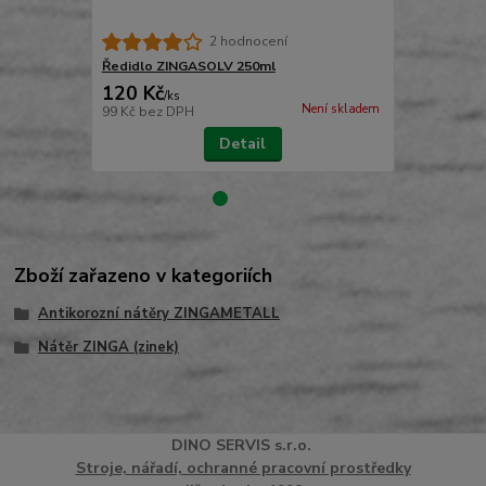
2 hodnocení
Ředidlo ZINGASOLV 250ml
Plastové m
120 Kč
19 Kč
/
ks
/
ks
Není skladem
99 Kč
bez DPH
16 Kč
bez D
Detail
Zboží zařazeno v kategoriích
Antikorozní nátěry ZINGAMETALL
Nátěr ZINGA (zinek)
DINO
SERVI
S
s.r.o.
Stroje, nářadí, ochranné pracovní prostředky