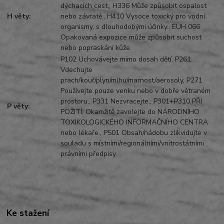
dýchacích cest,, H336 Může způsobit ospalost
H věty:
nebo závratě., H410 Vysoce toxický pro vodní
organismy, s dlouhodobými účinky., EUH 066
Opakovaná expozice může způsobit suchost
nebo popraskání kůže.
P102 Uchovávejte mimo dosah dětí, P261
Vdechujte
prach/kouř/plyn/mlhu/marnost/aerosoly, P271
Používejte pouze venku nebo v dobře větraném
prostoru., P331 Nezvracejte., P301+P310 PŘI
P věty:
POŽITÍ: Okamžitě zavolejte do NÁRODNÍHO
TOXIKOLOGICKÉHO INFORMAČNÍHO CENTRA
nebo lékaře., P501 Obsah/nádobu zlikvidujte v
souladu s místními/regionálními/vnitrostátními
právními předpisy.
Ke stažení